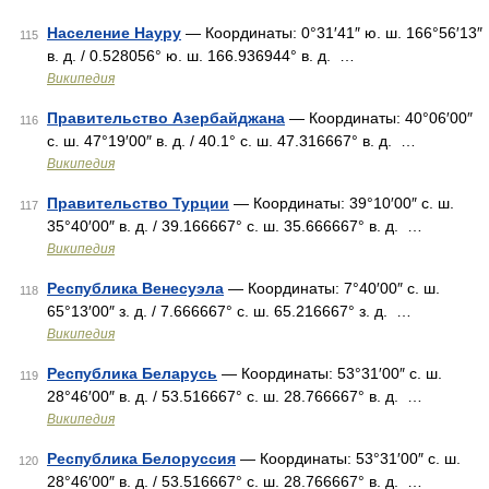
Население Науру
— Координаты: 0°31′41″ ю. ш. 166°56′13″
115
в. д. / 0.528056° ю. ш. 166.936944° в. д. …
Википедия
Правительство Азербайджана
— Координаты: 40°06′00″
116
с. ш. 47°19′00″ в. д. / 40.1° с. ш. 47.316667° в. д. …
Википедия
Правительство Турции
— Координаты: 39°10′00″ с. ш.
117
35°40′00″ в. д. / 39.166667° с. ш. 35.666667° в. д. …
Википедия
Республика Венесуэла
— Координаты: 7°40′00″ с. ш.
118
65°13′00″ з. д. / 7.666667° с. ш. 65.216667° з. д. …
Википедия
Республика Беларусь
— Координаты: 53°31′00″ с. ш.
119
28°46′00″ в. д. / 53.516667° с. ш. 28.766667° в. д. …
Википедия
Республика Белоруссия
— Координаты: 53°31′00″ с. ш.
120
28°46′00″ в. д. / 53.516667° с. ш. 28.766667° в. д. …