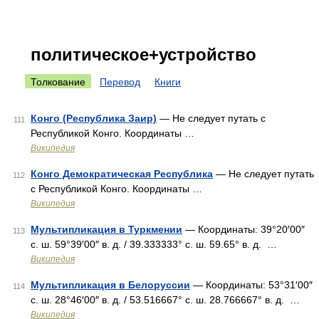
политическое+устройство
Толкование
Перевод
Книги
Конго (Республика Заир)
— Не следует путать с
111
Республикой Конго. Координаты …
Википедия
Конго Демократическая Республика
— Не следует путать
112
с Республикой Конго. Координаты …
Википедия
Мультипликация в Туркмении
— Координаты: 39°20′00″
113
с. ш. 59°39′00″ в. д. / 39.333333° с. ш. 59.65° в. д. …
Википедия
Мультипликация в Белоруссии
— Координаты: 53°31′00″
114
с. ш. 28°46′00″ в. д. / 53.516667° с. ш. 28.766667° в. д. …
Википедия